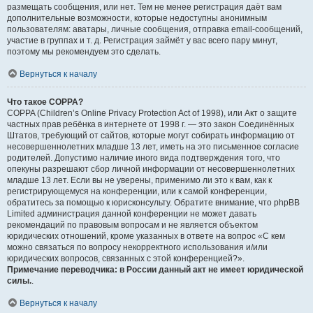
размещать сообщения, или нет. Тем не менее регистрация даёт вам
дополнительные возможности, которые недоступны анонимным
пользователям: аватары, личные сообщения, отправка email-сообщений,
участие в группах и т. д. Регистрация займёт у вас всего пару минут,
поэтому мы рекомендуем это сделать.
Вернуться к началу
Что такое COPPA?
COPPA (Children’s Online Privacy Protection Act of 1998), или Акт о защите
частных прав ребёнка в интернете от 1998 г. — это закон Соединённых
Штатов, требующий от сайтов, которые могут собирать информацию от
несовершеннолетних младше 13 лет, иметь на это письменное согласие
родителей. Допустимо наличие иного вида подтверждения того, что
опекуны разрешают сбор личной информации от несовершеннолетних
младше 13 лет. Если вы не уверены, применимо ли это к вам, как к
регистрирующемуся на конференции, или к самой конференции,
обратитесь за помощью к юрисконсульту. Обратите внимание, что phpBB
Limited администрация данной конференции не может давать
рекомендаций по правовым вопросам и не является объектом
юридических отношений, кроме указанных в ответе на вопрос «С кем
можно связаться по вопросу некорректного использования и/или
юридических вопросов, связанных с этой конференцией?».
Примечание переводчика: в России данный акт не имеет юридической
силы.
.
Вернуться к началу