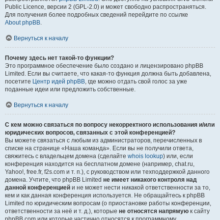
Public Licence, версии 2 (GPL-2.0) и может свободно распространяться.
Для получения более подробных сведений перейдите по ссылке
About phpBB
.
Вернуться к началу
Почему здесь нет такой-то функции?
Это программное обеспечение было создано и лицензировано phpBB
Limited. Если вы считаете, что какая-то функция должна быть добавлена,
посетите
Центр идей phpBB
, где можно отдать свой голос за уже
поданные идеи или предложить собственные.
Вернуться к началу
С кем можно связаться по вопросу некорректного использования и/или
юридических вопросов, связанных с этой конференцией?
Вы можете связаться с любым из администраторов, перечисленных в
списке на странице «Наша команда». Если вы не получили ответа,
свяжитесь с владельцем домена (сделайте
whois lookup
) или, если
конференция находится на бесплатном домене (например, chat.ru,
Yahoo!, free.fr, f2s.com и т. п.), с руководством или техподдержкой данного
домена. Учтите, что phpBB Limited
не имеет никакого контроля над
данной конференцией
и не может нести никакой ответственности за то,
кем и как данная конференция используется. Не обращайтесь к phpBB
Limited по юридическим вопросам (о приостановке работы конференции,
ответственности за неё и т. д.), которые
не относятся напрямую
к сайту
phpBB.com или которые частично относятся к программному