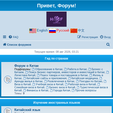
Привет, Форум!
English
Русский
中文
FAQ
Регистрация
Вход
П
Список форумов
о
Текущее время: 08 авг 2026, 03:21
и
Гид по странам
с
Форум о Китае
к
Подфорумы:
Образование в Китае
,
Работа в Китае
,
Бизнес с
Китаем
,
Поиск бизнес партнеров, инвесторов и инвестиций в Китае
,
Логистика Китай
,
Поиск товара и поставщиков в Китае
,
Жизнь в
Китае
,
Китайские сайты и приложения
,
Китайская медицина
,
Аренда жилья в Китае
,
Развлечения в Китае
,
Поездки по Китаю
,
Виза в Китай
,
Учебная виза в Китай
,
Рабочая виза в Китай
,
Семейная виза в Китай
,
Бизнес виза в Китай
,
Туристическая виза в
Китай
,
Финансы в Китае
,
Города Китая
,
Прочие вопросы
Темы:
9
Изучение иностранных языков
Китайский язык