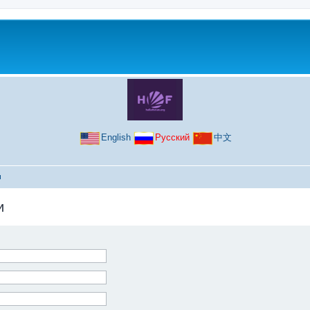
English
Русский
中文
и
и