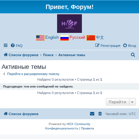
Привет, Форум!
English
Русский
中文
FAQ
Регистрация
Вход
П
Список форумов
Поиск
Активные темы
о
Активные темы
и
Перейти к расширенному поиску
с
Найдено 0 результатов • Страница
1
из
1
к
Подходящих тем или сообщений не найдено.
Найдено 0 результатов • Страница
1
из
1
Перейти
Список форумов
Часовой пояс:
UTC
Powered by
HOX Community
Конфиденциальность
|
Правила