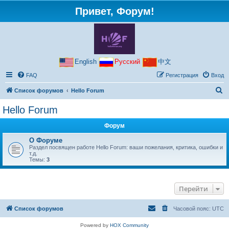
Привет, Форум!
English
Русский
中文
FAQ
Регистрация
Вход
П
Список форумов
Hello Forum
о
Hello Forum
и
Форум
с
к
О Форуме
Раздел посвящен работе Hello Forum: ваши пожелания, критика, ошибки и
т.д.
Темы:
3
Перейти
Список форумов
Часовой пояс:
UTC
Powered by
HOX Community