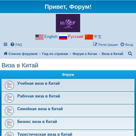
Привет, Форум!
English
Русский
中文
FAQ
Регистрация
Вход
П
Список форумов
Гид по странам
Форум о Китае
Виза в Китай
о
Виза в Китай
и
Форум
с
к
Учебная виза в Китай
Рабочая виза в Китай
Семейная виза в Китай
Бизнес виза в Китай
Туристическая виза в Китай