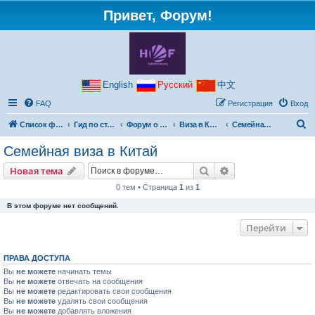
Привет, Форум!
English
Русский
中文
FAQ
Регистрация
Вход
П
Список форумов
Гид по странам
Форум о Китае
Виза в Китай
Семейная виза в Китай
о
Семейная виза в Китай
и
Поиск
Расширенный пои
Новая тема
с
0 тем • Страница
1
из
1
к
В этом форуме нет сообщений.
Перейти
ПРАВА ДОСТУПА
Вы
не можете
начинать темы
Вы
не можете
отвечать на сообщения
Вы
не можете
редактировать свои сообщения
Вы
не можете
удалять свои сообщения
Вы
не можете
добавлять вложения