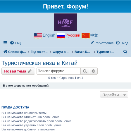
Привет, Форум!
English
Русский
中文
FAQ
Регистрация
Вход
П
Список форумов
Гид по странам
Форум о Китае
Виза в Китай
Туристическая виза в Китай
о
Туристическая виза в Китай
и
Поиск
Расширенный пои
Новая тема
с
0 тем • Страница
1
из
1
к
В этом форуме нет сообщений.
Перейти
ПРАВА ДОСТУПА
Вы
не можете
начинать темы
Вы
не можете
отвечать на сообщения
Вы
не можете
редактировать свои сообщения
Вы
не можете
удалять свои сообщения
Вы
не можете
добавлять вложения