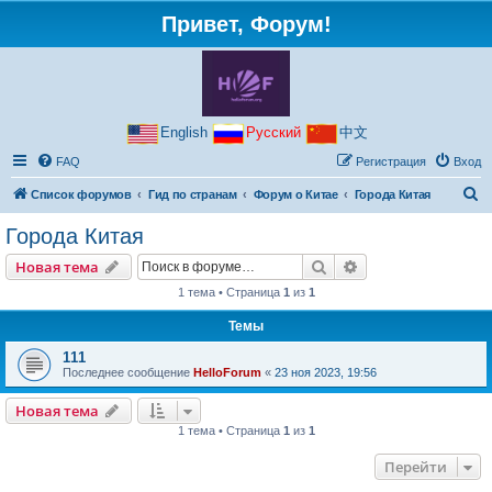
Привет, Форум!
English
Русский
中文
FAQ
Регистрация
Вход
П
Список форумов
Гид по странам
Форум о Китае
Города Китая
о
Города Китая
и
Поиск
Расширенный пои
Новая тема
с
1 тема • Страница
1
из
1
к
Темы
111
Последнее сообщение
HelloForum
«
23 ноя 2023, 19:56
Новая тема
1 тема • Страница
1
из
1
Перейти