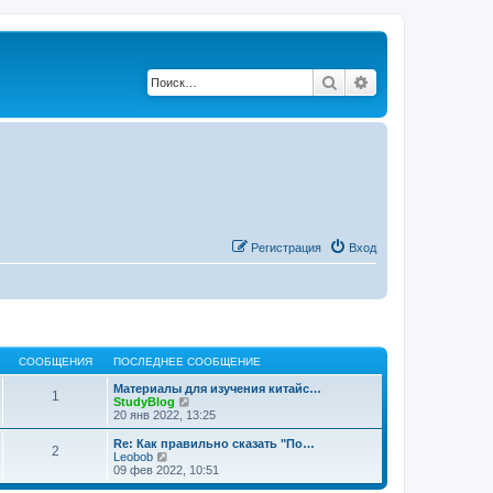
Поиск
Расширенный по
Регистрация
Вход
СООБЩЕНИЯ
ПОСЛЕДНЕЕ СООБЩЕНИЕ
Материалы для изучения китайс…
1
П
StudyBlog
е
20 янв 2022, 13:25
р
е
Re: Как правильно сказать "По…
2
й
П
Leobob
т
е
09 фев 2022, 10:51
и
р