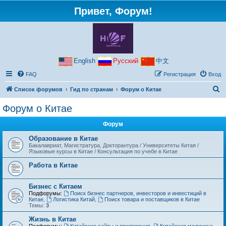
Привет, Форум!
English
Русский
中文
FAQ
Регистрация
Вход
П
Список форумов
Гид по странам
Форум о Китае
о
Форум о Китае
и
Форум
с
к
Образование в Китае
Бакалавриат, Магистратура, Докторантура / Университеты Китая /
Языковые курсы в Китае / Консультация по учебе в Китае
Работа в Китае
Бизнес с Китаем
Подфорумы:
Поиск бизнес партнеров, инвесторов и инвестиций в
Китае
,
Логистика Китай
,
Поиск товара и поставщиков в Китае
Темы:
3
Жизнь в Китае
Подфорумы:
Китайские сайты и приложения
,
Китайская медицина
,