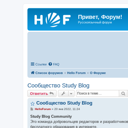
Привет, Форум!
Русскоязычный форум
Ссылки
FAQ
Список форумов
Hello Forum
О Форуме
Сообщество Study Blog
П
Ответить
Сообщество Study Blog
С
HelloForum
»
20 янв 2022, 11:24
о
о
Study Blog Community
б
Это команда добровольцев редакторов и разработчиков,
щ
е
бесплатного образования в интернете.