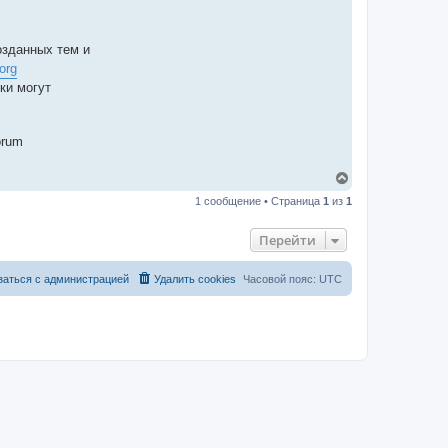
озданных тем и
org
ки могут
orum
В
е
1 сообщение • Страница
1
из
1
р
н
у
Перейти
т
ь
с
заться с администрацией
Удалить cookies
Часовой пояс:
UTC
я
к
н
а
ч
а
л
у