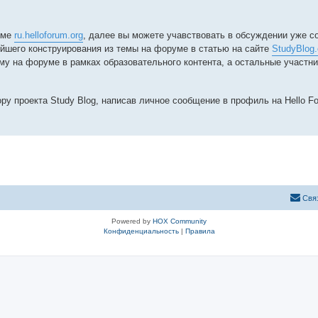
уме
ru.helloforum.org
, далее вы можете учавствовать в обсуждении уже с
шего конструирования из темы на форуме в статью на сайте
StudyBlog.
у на форуме в рамках образовательного контента, а остальные участни
ру проекта Study Blog, написав личное сообщение в профиль на Hello F
Свя
Powered by
HOX Community
Конфиденциальность
|
Правила