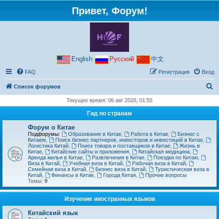
Привет, Форум!
English
Русский
中文
FAQ
Регистрация
Вход
П
Список форумов
о
Текущее время: 06 авг 2026, 01:55
и
Гид по странам
с
Форум о Китае
к
Подфорумы:
Образование в Китае
,
Работа в Китае
,
Бизнес с
Китаем
,
Поиск бизнес партнеров, инвесторов и инвестиций в Китае
,
Логистика Китай
,
Поиск товара и поставщиков в Китае
,
Жизнь в
Китае
,
Китайские сайты и приложения
,
Китайская медицина
,
Аренда жилья в Китае
,
Развлечения в Китае
,
Поездки по Китаю
,
Виза в Китай
,
Учебная виза в Китай
,
Рабочая виза в Китай
,
Семейная виза в Китай
,
Бизнес виза в Китай
,
Туристическая виза в
Китай
,
Финансы в Китае
,
Города Китая
,
Прочие вопросы
Темы:
9
Изучение иностранных языков
Китайский язык