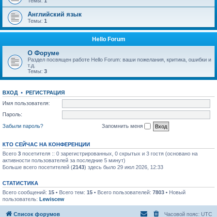
Темы:
1
Английский язык
Темы:
1
Hello Forum
О Форуме
Раздел посвящен работе Hello Forum: ваши пожелания, критика, ошибки и
т.д.
Темы:
3
ВХОД
•
РЕГИСТРАЦИЯ
Имя пользователя:
Пароль:
Забыли пароль?
Запомнить меня
КТО СЕЙЧАС НА КОНФЕРЕНЦИИ
Всего
3
посетителя :: 0 зарегистрированных, 0 скрытых и 3 гостя (основано на
активности пользователей за последние 5 минут)
Больше всего посетителей (
2143
) здесь было 29 июл 2026, 12:33
СТАТИСТИКА
Всего сообщений:
15
• Всего тем:
15
• Всего пользователей:
7803
• Новый
пользователь:
Lewiscew
Список форумов
Часовой пояс:
UTC